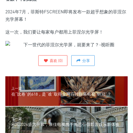
2024年7月，菲斯特FSCREEN即将发布一款超乎想象的菲涅尔
光学屏幕！
这一次，我们要让每家每户都用上菲涅尔光学屏！
喜欢
(
0
)
分享
上一篇
在“比卷”的618，是“谁”取得全网百吋巨幕电视“销冠”？
下一篇
HDC2024盛大开幕，康佳电视携手海思引领影音娱乐新体验