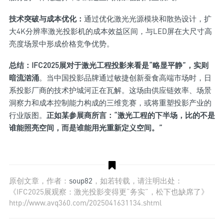
技术突破与成本优化：
通过优化激光光源模块和散热设计，扩
大4K分辨率激光投影机的成本效益区间，与LED屏在大尺寸高
亮度场景中形成价格竞争优势。
总结：IFC2025展对于激光工程投影来看是“略显平静”，实则
暗流汹涌
。当中国投影品牌通过敏捷创新蚕食高端市场时，日
系投影厂商的技术护城河正在瓦解。这场由供应链效率、场景
洞察力和成本控制能力构成的三维竞赛，或将重塑投影产业的
行业版图。
正如某参展商所言：“激光工程的下半场，比的不是
谁能照亮空间，而是谁能用光重新定义空间。”
原创文章，作者：
soup82
，如若转载，请注明出处：
《IFC2025展观察：激光投影变得更“务实”，松下也缺席了》
http://www.avq360.com/2025041631134.shtml