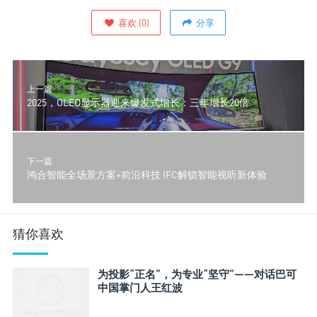
喜欢
(
0
)
分享
上一篇
2025，OLED显示器迎来爆发式增长：三年增长20倍
下一篇
鸿合智能全场景方案+前沿科技 IFC解锁智能视听新体验
猜你喜欢
为投影“正名”，为专业“坚守”——对话巴可
中国掌门人王红波