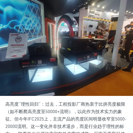
高亮度“理性回归”：过去，工程投影厂商热衷于比拼亮度极限
（如不断爬高亮度至50000+流明），以此作为技术实力的象
征。但今年IFC2025上，主流产品的亮度区间明显收窄至5000-
20000流明。这一变化并非技术退步，而是行业趋于理性的标