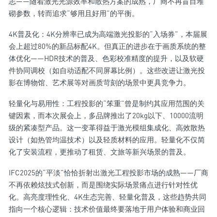
志——随着激光光源效率和散热方案的成熟，厂商不再盲目堆
砌参数，转而追求“够用且好用”的平衡。
4K普及化：4K分辨率已成为高端激光投影的“入场券”，本届展
会上超过80%的新品标配4K。但真正的进步在于画质系统的整
体优化——HDR技术的普及、色彩校准精度的提升，以及软硬
件协同调校（如自动适配不同屏幕比例）。这些改进让激光投
影在博物馆、艺术展等对画质苛刻的场景中更具竞争力。
轻量化与易用性：工程投影的“笨重”曾是制约其应用范围的关
键因素，而本次展会上，多品牌推出了20kg以下、10000流明
级的紧凑型产品。这一变革得益于激光模组集成化、高效散热
设计（如热管均温技术）以及轻质材料的应用。轻量化不仅简
化了安装流程，更推动了租赁、文旅等新兴场景的普及。
IFC2025的“平淡”恰恰折射出激光工程投影市场的成熟——厂商
不再依赖炫技式创新，而是围绕实际场景痛点进行针对性优
化。高亮度理性化、4K生态完善、轻量化普及，这些趋势共同
指向一个核心逻辑：技术价值最终要落地于用户体验和商业回