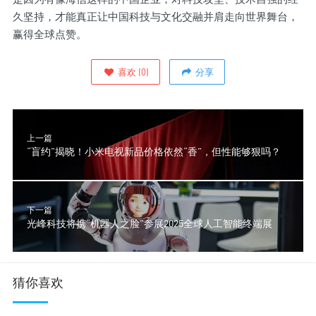
久坚持，才能真正让中国科技与文化交融并肩走向世界舞台，
赢得全球点赞。
喜欢
(
0
)
分享
上一篇
​​“盲约”揭晓！小米电视新品价格依然“香”，但性能够狠吗？​
下一篇
光峰科技将携“机器人之脸”参展2025全球人工智能终端展
猜你喜欢