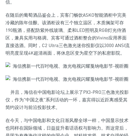
信。
在随后的葡萄酒品鉴会上，宾客门畅饮ASKO智能酒柜中完美
冷藏的陈年佳酿。该酒柜设有三个独立温区，木质搁架可存
190瓶酒，搭配防紫外线玻璃、柔和LED照明及RGB灯光侍酒
区，兼具实用与格调。宾客可通过酒柜整合的Vivino应用界面
直接选酒。同时，C2 Ultra三色激光迷你投影仪以3000 ANSI流
明亮度呈现4K超清画面，将休息区变为星空下的私密影院。
并且，海信在中国电影论坛上展示了PX3-PRO三色激光投影
仪，作为"中国之夜"系列活动的一环，嘉宾得以近距离感受其
简约设计与前沿投影技术。
在今天，与中国电影和文化日渐风靡全球一样，中国显示技术
也同样在国际领域，日益提升着话语权与影响力。而这背后，
是因为有像海信这样的中国企业，对科技攻坚、技术自强的经