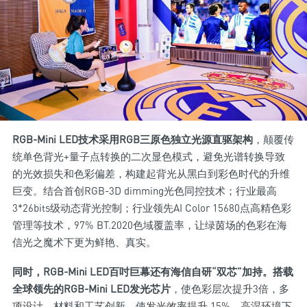
RGB-Mini LED技术采用RGB三原色独立光源直驱架构
，颠覆传
统单色背光+量子点转换的二次显色模式，避免光谱转换导致
的光效损失和色彩偏差，构建起背光从黑白到彩色时代的升维
巨变。结合首创RGB-3D dimming光色同控技术；行业最高
3*26bits级动态背光控制；行业领先AI Color 15680点高精色彩
管理等技术，97% BT.2020色域覆盖率，让绿茵场的色彩在海
信光之魔术下更为鲜艳、真实。
同时，RGB-Mini LED百吋巨幕还有海信自研“双芯”加持。搭载
全球领先的RGB-Mini LED发光芯片
，使色彩层次提升3倍，多
项设计、材料和工艺创新，使发光效率提升 15%、高湿环境下