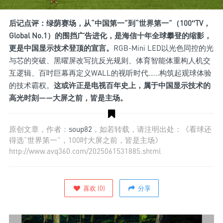
后记点评：绿荫赛场，从“中国第一”到“世界第一”（100″TV，
Global No.1）的围挡广告进化，是海信十年全球攀登的缩影，
更是中国显示技术登顶的宣言。
RGB-Mini LED以光色同控的光
与芯的突破、黑曜屏改写抗反光规则、体育智能体重构人机交
互逻辑、百吋巨幕再定义WALL的视听时代……构筑起观球体验
的技术霸权。
这或许正是电视百年史上，属于中国显示技术的
高光时刻——大屏之前，皆是主场。
原创文章，作者：
soup82
，如若转载，请注明出处：《看球还
得选“世界第一”，100吋大屏之前，皆是主场》
http://www.avq360.com/2025061531885.shtml
喜欢
(
0
)
分享