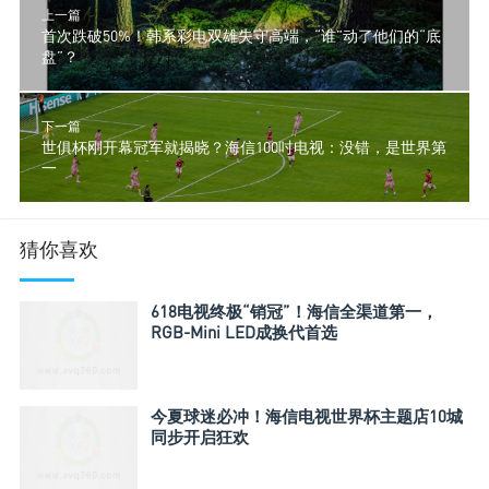
上一篇
首次跌破50%！韩系彩电双雄失守高端，“谁”动了他们的“底
盘”？
下一篇
世俱杯刚开幕冠军就揭晓？海信100吋电视：没错，是世界第
一
猜你喜欢
618电视终极“销冠”！海信全渠道第一，
RGB-Mini LED成换代首选
今夏球迷必冲！海信电视世界杯主题店10城
同步开启狂欢