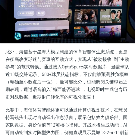
此外，海信基于星海大模型构建的体育智能体生态系统，更是
在彻底改变球迷与赛事的互动方式，实现从“被动接收”到“主动
参与”的范式转换。通过接入OptaSports实时数据库，涵盖球队
近10场交锋记录、500+球员状态指标，不仅能够预测胜负概率
（精确至小数点后一位）、最可能比分，也能调阅关键球员近
期表现，通过语音输入“梅西能否进球”，电视即时生成包含历
史对战数据、近期射门转化率的可视化报告！
比赛中，海信体育智能体更可以通过计算机视觉技术，在球员
特写镜头出现时自动弹出信息浮窗，展示包括效力俱乐部、国
家队数据、身价估值等12项核心指标。其战术板生成功能，AI
可自动绘制实时阵型热力图，例如直观展示曼城“3-2-4-1”创新