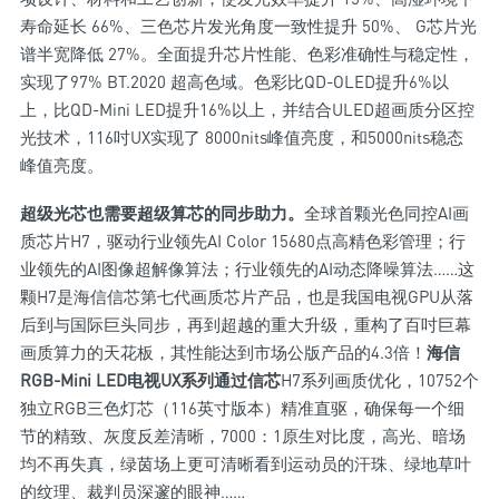
寿命延长 66%、三色芯片发光角度一致性提升 50%、 G芯片光
谱半宽降低 27%。全面提升芯片性能、色彩准确性与稳定性，
实现了97% BT.2020 超高色域。色彩比QD-OLED提升6%以
上，比QD-Mini LED提升16%以上，并结合ULED超画质分区控
光技术，116吋UX实现了 8000nits峰值亮度，和5000nits稳态
峰值亮度。
超级光芯也需要超级算芯的同步助力。
全球首颗光色同控AI画
质芯片H7，驱动行业领先AI Color 15680点高精色彩管理；行
业领先的AI图像超解像算法；行业领先的AI动态降噪算法……这
颗H7是海信信芯第七代画质芯片产品，也是我国电视GPU从落
后到与国际巨头同步，再到超越的重大升级，重构了百吋巨幕
画质算力的天花板，其性能达到市场公版产品的4.3倍！
海信
RGB-Mini LED电视UX系列通过信芯
H7系列画质优化，10752个
独立RGB三色灯芯（116英寸版本）精准直驱，确保每一个细
节的精致、灰度反差清晰，7000：1原生对比度，高光、暗场
均不再失真，绿茵场上更可清晰看到运动员的汗珠、绿地草叶
的纹理、裁判员深邃的眼神……