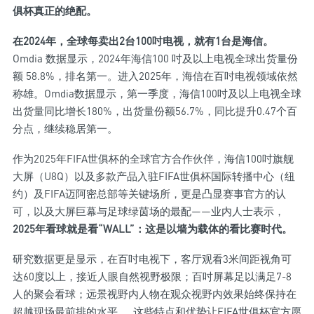
俱杯真正的绝配。
在2024年，全球每卖出2台100吋电视，就有1台是海信。
Omdia 数据显示，2024年海信100 吋及以上电视全球出货量份
额 58.8%，排名第一。进入2025年，海信在百吋电视领域依然
称雄。Omdia数据显示，第一季度，海信100吋及以上电视全球
出货量同比增长180%，出货量份额56.7%，同比提升0.47个百
分点，继续稳居第一。
作为2025年FIFA世俱杯的全球官方合作伙伴，海信100吋旗舰
大屏（U8Q）以及多款产品入驻FIFA世俱杯国际转播中心（纽
约）及FIFA迈阿密总部等关键场所，更是凸显赛事官方的认
可，以及大屏巨幕与足球绿茵场的最配——业内人士表示，
2025年看球就是看“WALL”：这是以墙为载体的看比赛时代。
研究数据更是显示，在百吋电视下，客厅观看3米间距视角可
达60度以上，接近人眼自然视野极限；百吋屏幕足以满足7-8
人的聚会看球；远景视野内人物在观众视野内效果始终保持在
超越现场最前排的水平……这些特点和优势让FIFA世俱杯官方愿