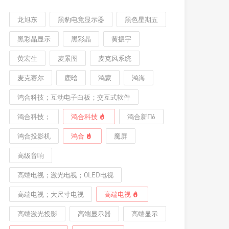
龙旭东
黑豹电竞显示器
黑色星期五
黑彩晶显示
黑彩晶
黄振宇
黄宏生
麦景图
麦克风系统
麦克赛尔
鹿晗
鸿蒙
鸿海
鸿合科技；互动电子白板；交互式软件
鸿合科技；
鸿合科技
鸿合新Π6
鸿合投影机
鸿合
魔屏
高级音响
高端电视；激光电视；OLED电视
高端电视；大尺寸电视
高端电视
高端激光投影
高端显示器
高端显示