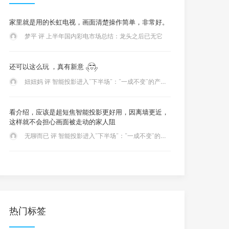
家里就是用的长虹电视，画面清楚操作简单，非常好。
梦平 评 上半年国内彩电市场总结：龙头之后已无它
还可以这么玩 ，真有新意
妞妞妈 评 智能投影进入“下半场”：“一成不变”的产品还能满足用户“胃口”吗？
看介绍，应该是超短焦智能投影更好用，因离墙更近，
这样就不会担心画面被走动的家人阻
无聊而已 评 智能投影进入“下半场”：“一成不变”的产品还能满足用户“胃口”吗？
热门标签