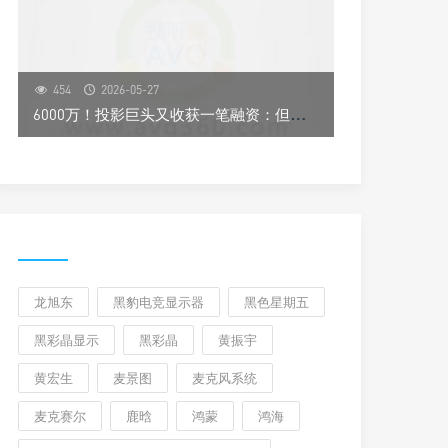
454
2026-05-27
6
000万！投影巨头又收获一笔融资：但这次和投影“无关”
龙旭东
黑豹电竞显示器
黑色星期五
黑彩晶显示
黑彩晶
黄振宇
黄宏生
麦景图
麦克风系统
麦克赛尔
鹿晗
鸿蒙
鸿海