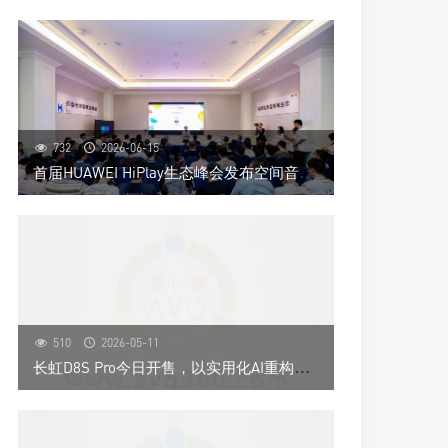
732
2026-06-15
首
届HUAWEI HiPlay生态峰会发布空间音频技术，开启全场景沉浸音频新时代
510
2026-05-11
长
虹D8S Pro今日开售，以实用化AI重构电视价值