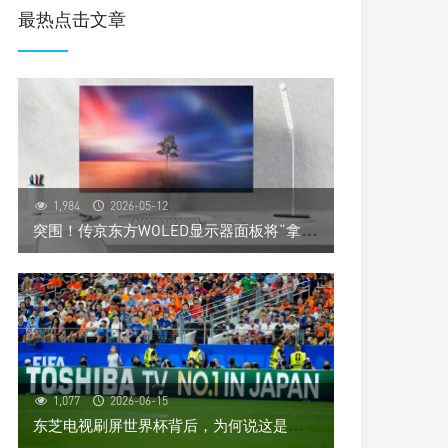
最热点击文章
1,984
2026-05-12
突
围！传京东方WOLED显示器面板将“拿下”首位客户，其还是个全球第一
1,077
2026-06-15
东
芝电视刷屏世界杯背后，为何说这是一场“高端阳谋”？