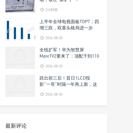
2小时前
上半年全球电视面板TOP7：四
增三跌，双寡头格局进一步
被“焊钉”
2026-08-05
全线扩军！华为智慧屏
MateTV2要来了：顶配干到110
吋
2026-08-05
跌出前三后！昔日1LCD投
影“一哥”时隔一年再上新，这
次锁定千元档
2026-08-04
最新评论