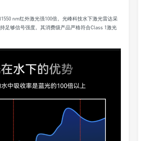
1550 nm红外激光强100倍。光峰科技水下激光雷达采
足够信号强度。其消费级产品严格符合Class 1激光