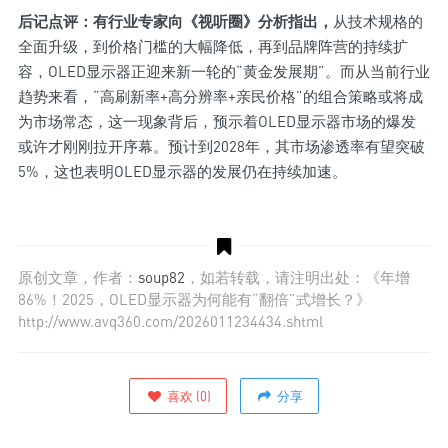
后记点评：有行业专家向《视听圈》分析指出，
从技术规格的
全面升级，到价格门槛的大幅降低，再到品牌阵营的持续扩
容，OLED显示器正迎来新一轮的“黄金发展期”。而从当前行业
趋势来看，“高刷新率+高分辨率+亲民价格”的组合策略或将成
为市场常态，这一现象背后，预示着OLED显示器市场的爆发
或许才刚刚拉开序幕。预计到2028年，其市场渗透率有望突破
5%，这也表明OLED显示器的发展仍在持续加速。
原创文章，作者：
soup82
，如若转载，请注明出处：《年增
86%！2025，OLED显示器为何能有“翻倍”式增长？》
http://www.avq360.com/2026011234434.shtml
喜欢
(
0
)
分享