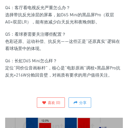
Q4：客厅看电视反光严重怎么办？
选择带抗反光涂层的屏幕，如D6S Mini的黑晶屏Pro（双层
AG+双层LR），能有效减少白天反光和夜晚倒影。
Q5：看球赛需要关注哪些配置？
色彩还原、运动补偿、抗反光——这些正是“还原真实”逻辑在
看球场景中的体现。
Q6：长虹D6S Mini怎么样？
定位“同价位音画标杆”，核心是“电影原画”调校+黑晶屏Pro抗
反光+216W分舱回音壁，对画质有要求的用户值得关注。
喜欢
(
0
)
分享