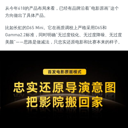
从今年618的产品布局来看，已经有品牌沿着“电影原画”这个
方向做出了具体产品。
比如长虹的D6S Mini。它在画质调校上严格采用D65和
Gamma2.2标准，同时明确“无过度锐化、无过度降噪、无过度
美颜”——思路是做减法，只忠实还原电影和比赛本来的样子。