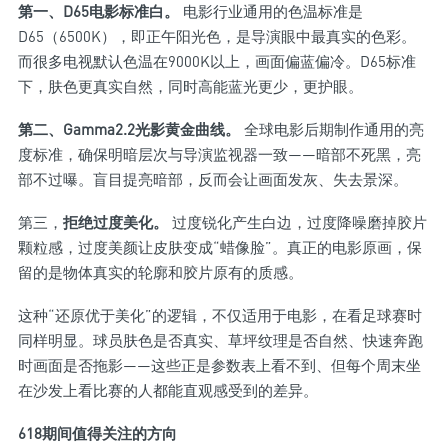
第一、D65电影标准白。
电影行业通用的色温标准是
D65（6500K），即正午阳光色，是导演眼中最真实的色彩。
而很多电视默认色温在9000K以上，画面偏蓝偏冷。D65标准
下，肤色更真实自然，同时高能蓝光更少，更护眼。
第二、Gamma2.2光影黄金曲线。
全球电影后期制作通用的亮
度标准，确保明暗层次与导演监视器一致——暗部不死黑，亮
部不过曝。盲目提亮暗部，反而会让画面发灰、失去景深。
第三，
拒绝过度美化。
过度锐化产生白边，过度降噪磨掉胶片
颗粒感，过度美颜让皮肤变成“蜡像脸”。真正的电影原画，保
留的是物体真实的轮廓和胶片原有的质感。
这种“还原优于美化”的逻辑，不仅适用于电影，在看足球赛时
同样明显。球员肤色是否真实、草坪纹理是否自然、快速奔跑
时画面是否拖影——这些正是参数表上看不到、但每个周末坐
在沙发上看比赛的人都能直观感受到的差异。
618期间值得关注的方向