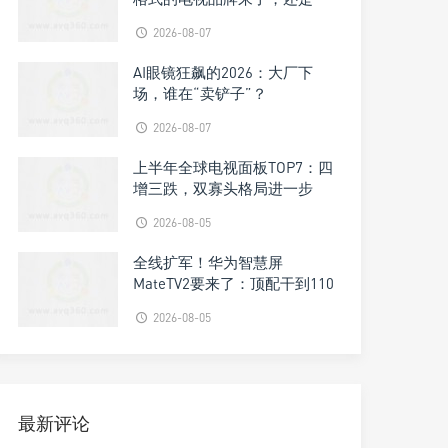
它？
2026-08-07
AI眼镜狂飙的2026：大厂下
场，谁在“卖铲子”？
2026-08-07
上半年全球电视面板TOP7：四
增三跌，双寡头格局进一步
被“焊钉”
2026-08-05
全线扩军！华为智慧屏
MateTV2要来了：顶配干到110
吋
2026-08-05
最新评论