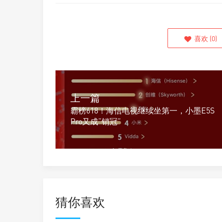
喜欢
(
0
)
上一篇
霸榜618！海信电视继续坐第一，小墨E5S
Pro又成“销冠”
猜你喜欢