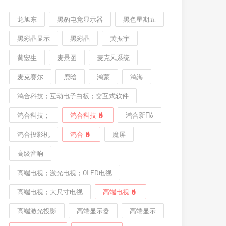
龙旭东
黑豹电竞显示器
黑色星期五
黑彩晶显示
黑彩晶
黄振宇
黄宏生
麦景图
麦克风系统
麦克赛尔
鹿晗
鸿蒙
鸿海
鸿合科技；互动电子白板；交互式软件
鸿合科技；
鸿合科技
鸿合新Π6
鸿合投影机
鸿合
魔屏
高级音响
高端电视；激光电视；OLED电视
高端电视；大尺寸电视
高端电视
高端激光投影
高端显示器
高端显示