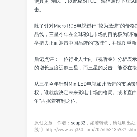
使其更“亲民”，以此应对TCL、海信通过下压SQD-M
击。
除了针对Micro RGB电视进行“较为激进”的价
品线，三星今年在全球彩电市场的目的极为明确，就
举措去正面迎击中国品牌的“攻击”，并试图重新夺
后记点评：一位行业人士向《视听圈》分析表示，一
的增长速度远超三星，而三星的反击，能否在接
从三星今年针对MiniLED电视如此激进的市场策
权，谁就能决定未来彩电市场的格局。或者直白的说
争”占据着有利之位。
原创文章，作者：
soup82
，如若转载，请注明出处
线”》http://www.avq360.com/2026053135937.shtm