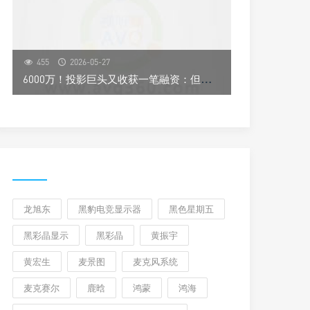
455
2026-05-27
6
000万！投影巨头又收获一笔融资：但这次和投影“无关”
龙旭东
黑豹电竞显示器
黑色星期五
黑彩晶显示
黑彩晶
黄振宇
黄宏生
麦景图
麦克风系统
麦克赛尔
鹿晗
鸿蒙
鸿海