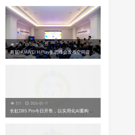
736
2026-06-15
首
届HUAWEI HiPlay生态峰会发布空间音频技术，开启全场景沉浸音频新时代
511
2026-05-11
长
虹D8S Pro今日开售，以实用化AI重构电视价值