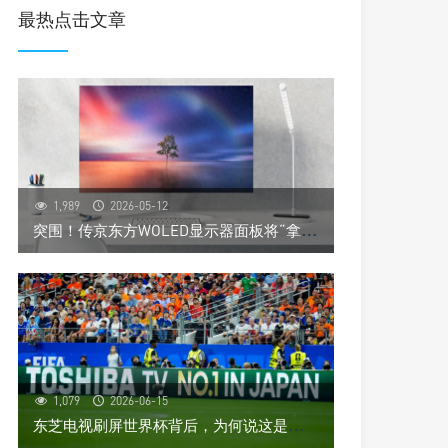
最热点击文章
1,989
2026-05-12
突
围！传京东方WOLED显示器面板将“拿下”首位客户，其还是个全球第一
1,079
2026-06-15
东
芝电视刷屏世界杯背后，为何说这是一场“高端阳谋”？