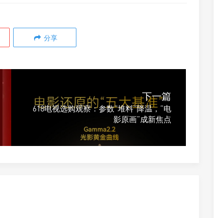
分享
下一篇
618电视选购观察：参数“堆料”降温，“电
影原画”成新焦点