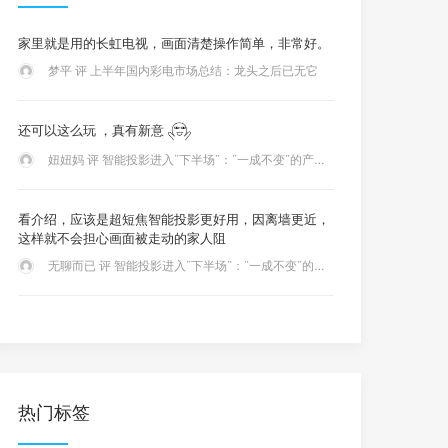
家里就是用的长虹电视，画面清楚操作简单，非常好。
梦平 评 上半年国内彩电市场总结：龙头之后已无它
还可以这么玩 ，真有新意
妞妞妈 评 智能投影进入“下半场”：“一成不变”的产品还能满足用户“胃口”吗？
看介绍，应该是超短焦智能投影更好用，因离墙更近，
这样就不会担心画面被走动的家人阻
无聊而已 评 智能投影进入“下半场”：“一成不变”的产品还能满足用户“胃口”吗？
热门标签