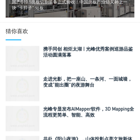
国产G10.5面板切割装备正式验收！中国面板产业链又补上一
块 “卡脖子” 短板
猜你喜欢
携手同创 相炬太湖 | 光峰优秀案例巡游品鉴
活动圆满落幕
走进光影，把一座山、一条河、一面城墙，
变成“能出圈”的夜游舞台
光峰专显发布AIMapper软件，3D Mapping全
流程更简单、智能、高效
共赴《阳山夜游》，山体投影点亮文旅新体