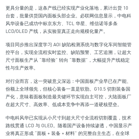
更具分量的是，这条产线已经实现产业化落地，累计出货 10
台套，批量供货国内面板头部企业。必联网信息显示，中电科
风华设备已成功中标京东方、TCL 华星、维信诺等多条
LCD/OLED 产线，从实验室真正走向规模化量产。
项目同步推出深度学习 AOI 缺陷检测系统与数字化车间智能管
控平台，实现全流程实时监控、缺陷预警、工艺追溯，让超大
尺寸面板生产从 “靠经验” 转向 “靠数据”，大幅提升产线稳定
性与生产效率。
对行业而言，这一突破意义深远：中国面板产业早已在产能、
份额上全球领先，但核心装备一直是软肋。G10.5 切割装备国
产化，意味着面板制造最关键环节实现自主可控，大陆面板厂
在超大尺寸、高效率、低成本竞争中再添一道硬核壁垒。
中电科风华已实现从小尺寸到超大尺寸全流程切割覆盖，技术
路线贯通 LCD 与 OLED。随着国产设备持续渗透，中国显示产
业将真正形成 “面板 + 装备 + 材料” 的完整自主生态，在全球