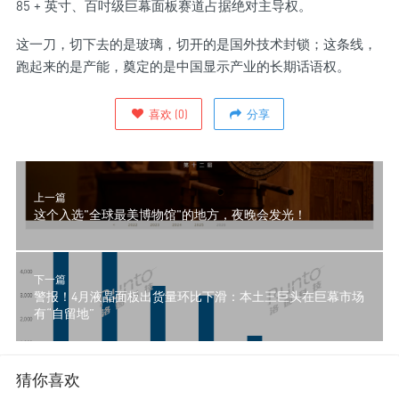
85 + 英寸、百吋级巨幕面板赛道占据绝对主导权。
这一刀，切下去的是玻璃，切开的是国外技术封锁；这条线，
跑起来的是产能，奠定的是中国显示产业的长期话语权。
喜欢
(
0
)
分享
上一篇
这个入选"全球最美博物馆"的地方，夜晚会发光！
下一篇
警报！4月液晶面板出货量环比下滑：本土三巨头在巨幕市场
有“自留地”
猜你喜欢