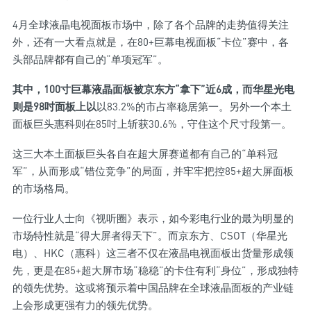
4月全球液晶电视面板市场中，除了各个品牌的走势值得关注
外，还有一大看点就是，在80+巨幕电视面板“卡位”赛中，各
头部品牌都有自己的“单项冠军”。
其中，100寸巨幕液晶面板被京东方“拿下”近6成，而华星光电
则是98吋面板上以
以83.2%的市占率稳居第一。另外一个本土
面板巨头惠科则在85吋上斩获30.6%，守住这个尺寸段第一。
这三大本土面板巨头各自在超大屏赛道都有自己的“单科冠
军”，从而形成“错位竞争”的局面，并牢牢把控85+超大屏面板
的市场格局。
一位行业人士向《视听圈》表示，如今彩电行业的最为明显的
市场特性就是“得大屏者得天下”。而京东方、CSOT（华星光
电）、HKC（惠科）这三者不仅在液晶电视面板出货量形成领
先，更是在85+超大屏市场“稳稳”的卡住有利“身位”，形成独特
的领先优势。这或将预示着中国品牌在全球液晶面板的产业链
上会形成更强有力的领先优势。