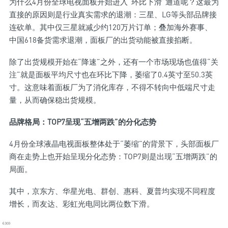
为什么4月份全球电视面板开始进入“环比下滑”通道呢？这最为
直接的原因则是行业真实需求的退潮：三星、LG等头部品牌接
连砍单。其中仅三星就减少约120万片订单；叠加海外赛事、
中国618备货需求退潮，面板厂的出货动能被直接掐断。
除了出货规模开始在“降速”之外，还有一个市场现场也值得“关
注”就是面板平均尺寸也在环比下降，萎缩了0.4英寸至50.3英
寸。这意味着面板厂为了消化库存，不得不转向中低端尺寸走
量，从而确保稳出货规模。
品牌格局：TOP7呈现“五增两跌”的分化态势
4月份全球液晶电视面板整体处于“萎缩”的背景下，头部面板厂
商在走势上也开始呈现分化态势：TOP7则是出现“五增两跌”的
局面。
其中，京东方、华星光电、群创、惠科、夏普均实现不同程度
增长，而友达、彩虹光电同比两位数下滑。