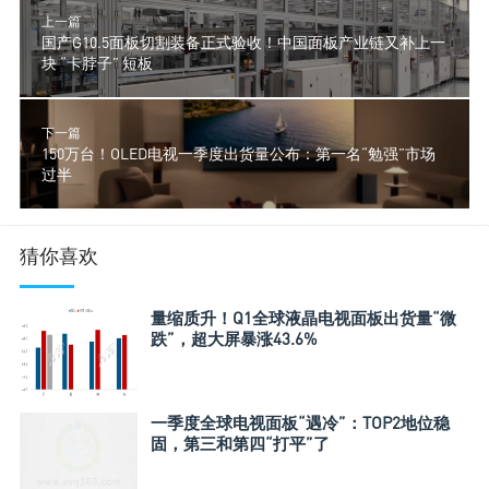
上一篇
国产G10.5面板切割装备正式验收！中国面板产业链又补上一
块 “卡脖子” 短板
下一篇
150万台！OLED电视一季度出货量公布：第一名“勉强”市场
过半
猜你喜欢
量缩质升！Q1全球液晶电视面板出货量“微
跌”，超大屏暴涨43.6%
一季度全球电视面板“遇冷”：TOP2地位稳
固，第三和第四“打平”了