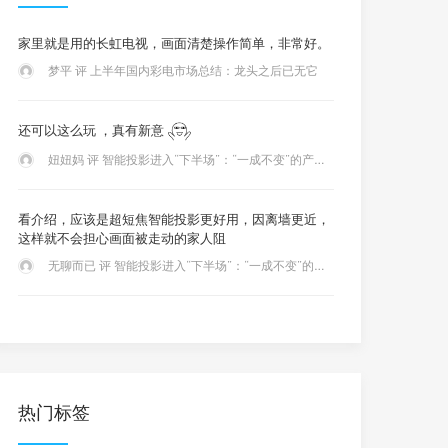
家里就是用的长虹电视，画面清楚操作简单，非常好。
梦平 评 上半年国内彩电市场总结：龙头之后已无它
还可以这么玩 ，真有新意
妞妞妈 评 智能投影进入“下半场”：“一成不变”的产品还能满足用户“胃口”吗？
看介绍，应该是超短焦智能投影更好用，因离墙更近，
这样就不会担心画面被走动的家人阻
无聊而已 评 智能投影进入“下半场”：“一成不变”的产品还能满足用户“胃口”吗？
热门标签