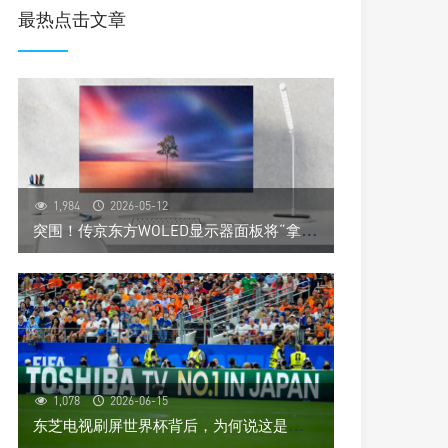
最热点击文章
1,984
2026-05-12
突
围！传京东方WOLED显示器面板将“拿下”首位客户，其还是个全球第一
1,078
2026-06-15
东
芝电视刷屏世界杯背后，为何说这是一场“高端阳谋”？