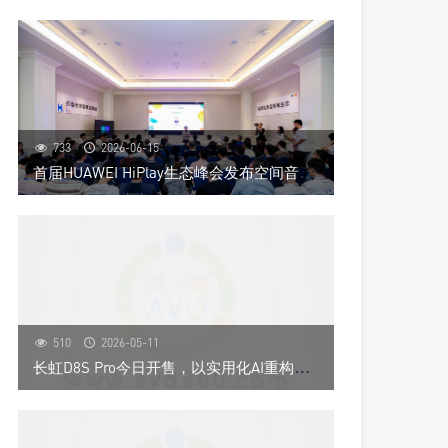
733
2026-06-15
首
届HUAWEI HiPlay生态峰会发布空间音频技术，开启全场景沉浸音频新时代
510
2026-05-11
长
虹D8S Pro今日开售，以实用化AI重构电视价值