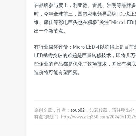
在品牌参与度上，利亚德、雷曼、洲明等品牌多个国
时，今年全球前三，国内彩电领导品牌TCL也正式推出
维、康佳等彩电巨头也在积极“关注”Micro LE
出一个新节点。
有行业媒体评价：Micro LED可以称得上是目
LED亟需突破的难题是巨量转移技术，即将几
些企业的产品都是优化了这项技术，并没有彻底解决
造价将可能有望回落。
原创文章，作者：
soup82
，如若转载，请注明出处：《
有点“悬殊”》http://www.avq360.com/20240510275