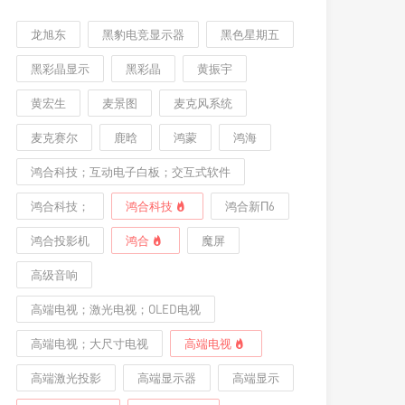
龙旭东
黑豹电竞显示器
黑色星期五
黑彩晶显示
黑彩晶
黄振宇
黄宏生
麦景图
麦克风系统
麦克赛尔
鹿晗
鸿蒙
鸿海
鸿合科技；互动电子白板；交互式软件
鸿合科技；
鸿合科技
鸿合新Π6
鸿合投影机
鸿合
魔屏
高级音响
高端电视；激光电视；OLED电视
高端电视；大尺寸电视
高端电视
高端激光投影
高端显示器
高端显示