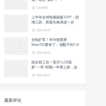
10小时前
上半年全球电视面板TOP7：四
增三跌，双寡头格局进一步
被“焊钉”
2026-08-05
全线扩军！华为智慧屏
MateTV2要来了：顶配干到110
吋
2026-08-05
跌出前三后！昔日1LCD投
影“一哥”时隔一年再上新，这
次锁定千元档
2026-08-04
最新评论