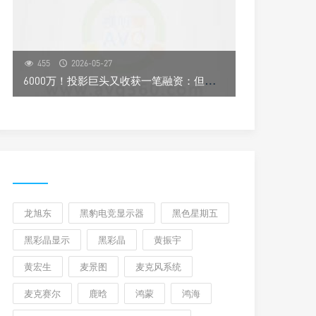
455
2026-05-27
6
000万！投影巨头又收获一笔融资：但这次和投影“无关”
龙旭东
黑豹电竞显示器
黑色星期五
黑彩晶显示
黑彩晶
黄振宇
黄宏生
麦景图
麦克风系统
麦克赛尔
鹿晗
鸿蒙
鸿海