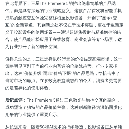
在此背景下，三星The Premiere 5的推出绝非简单的产品迭
代，而是具有深远的行业战略意义。这款产品首次将智能手机
成熟的触控交互体验完整移植至投影设备，开创了"显示+交
互"的全新赛道。其创新之处不仅在于技术突破，更在于重新定
义了投影设备的使用场景——通过超短焦投射与精准触控的结
合，使产品能轻松应用于在线教育、商业会议等专业场景，这
为行业打开了新的增长空间。
值得关注的是，三星选择以8999元的价格锚定高端市场，这一
策略明显区别于当前行业内普遍的价格战趋势。行业专家指
出，这种"价值升级"而非"价格下探"的产品思路，恰恰击中了
当前市场的痛点。在参数竞赛愈演愈烈的今天，消费者更需要
的是差异化的使用体验。
后记点评：
The Premiere 5通过三色激光与触控交互的融合，
成功塑造了独特的产品价值主张，这种创新路径为深陷同质化
竞争的行业提供了重要启示。
从长远来看，随着5G和AI技术的持续渗透，投影设备正从单纯