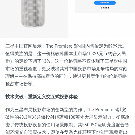
三星中国官网显示，The Premiere 5的国内售价定为8999元。
值得关注的是，这一价格较韩国本土市场10326元（约合人民
币）的定价下调了13%。这一价格策略不仅体现了三星对中国
市场的重视程度，更反映出其对中国投影市场竞争格局的深刻
理解——在保持高端定位的同时，通过更具竞争力的价格策略
抢占市场份额。
技术突破：重新定义交互式投影体验​
作为三星布局投影市场的创新型的力作，The Premiere 5以突
破性的43.3厘米超短投射距离和100英寸大屏显示能力，彻底改
变了传统投影设备的使用场景限制。其560 ISO流明亮度配合智
能环境光自适应技术，即使在复杂光线环境下也能呈现稳定出