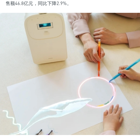
售额46.8亿元，同比下降2.9%。