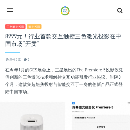
三色激光投影
激光投影
8999元！行业首款交互触控三色激光投影在中
国市场“开卖”
原创文章
0
在今年1月的CES展会上，三星展出的The Premiere 5投影仪凭
借创新的三色激光技术和触控交互功能引发行业热议。时隔8
个月，这款集超短焦投射与智能交互于一身的创新产品正式登
陆中国市场。