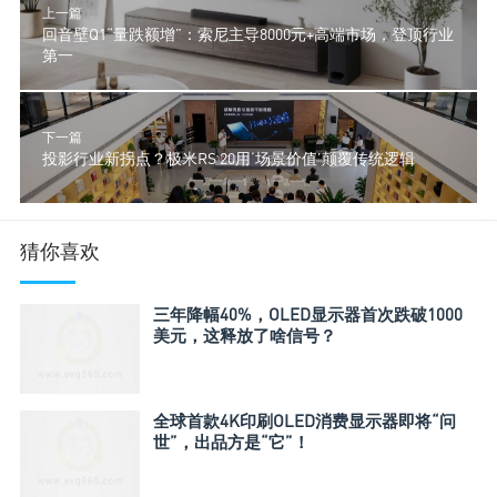
上一篇
回音壁Q1“量跌额增”：索尼主导8000元+高端市场，登顶行业
第一
下一篇
投影行业新拐点？极米RS 20用‘场景价值’颠覆传统逻辑
猜你喜欢
三年降幅40%，OLED显示器首次跌破1000
美元，这释放了啥信号？
全球首款4K印刷OLED消费显示器即将“问
世”，出品方是“它”！