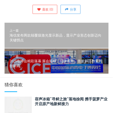
喜欢
(
0
)
分享
上一篇
海信发布两款颠覆级激光显示新品，显示产业形态创新迈向
关键拐点
下一篇
2025电博会精彩落幕 展会规模、品牌展商、首发新品数量均
创新高
猜你喜欢
容声冰箱“寻鲜之旅”落地徐闻 携手菠萝产业
开启原产地新鲜接力