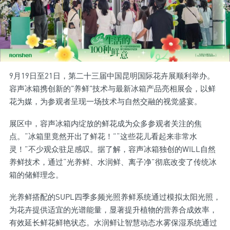
9月19日至21日，第二十三届中国昆明国际花卉展顺利举办。
容声冰箱携创新的"养鲜"技术与最新冰箱产品亮相展会，以鲜
花为媒，为参观者呈现一场技术与自然交融的视觉盛宴。
展区中，容声冰箱内绽放的鲜花成为众多参观者关注的焦
点。“冰箱里竟然开出了鲜花！”“这些花儿看起来非常水
灵！”不少观众驻足感叹。据了解，容声冰箱独创的WILL自然
养鲜技术，通过“光养鲜、水润鲜、离子净”彻底改变了传统冰
箱的储鲜理念。
光养鲜搭配的SUPL四季多频光照养鲜系统通过模拟太阳光照，
为花卉提供适宜的光谱能量，显著提升植物的营养合成效率，
有效延长鲜花鲜艳状态。水润鲜让智慧动态水雾保湿系统通过