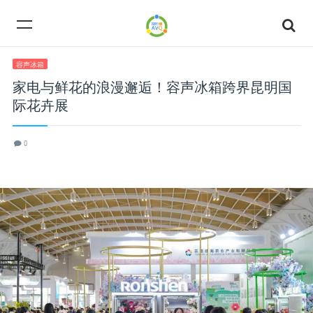
容声冰箱
家电与鲜花的浪漫邂逅！容声冰箱跨界昆明国
际花卉展
0