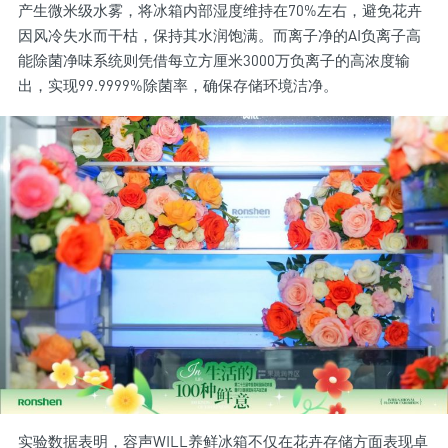
产生微米级水雾，将冰箱内部湿度维持在70%左右，避免花卉
因风冷失水而干枯，保持其水润饱满。而离子净的AI负离子高
能除菌净味系统则凭借每立方厘米3000万负离子的高浓度输
出，实现99.9999%除菌率，确保存储环境洁净。
实验数据表明，容声WILL养鲜冰箱不仅在花卉存储方面表现卓