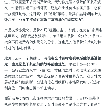
进，可以覆盖了多元消费层级。无论你是追求极致的画质发烧
友、钟情日系精工的情怀党，还是看重性价比的实用派，总有
一款能满足你。这种高中低“通吃”策略，让其在品牌矩阵上优
势尽显，
凸显了海信在高端巨幕市场的“战略实力”。
产品技术多元化、品牌布局“组团出击”。总此，在契合“家用电
视巨幕化”的消费趋势浪潮中，海信用全品牌、全矩阵产品力去
契合不同消费者的多元化的需求。这也是其他品牌难以复制和
追赶的“核心优势”。
此外，还有一个关键点，海
信在全球百吋电视领域能够遥遥领
先，也更是基于其超前的战略前瞻规划
。早在十多年的2014
年，当行业主流尺寸“卡位”在55寸区间之时，海信就坚定大胆
选用激光显示技术，为家庭提供了百英寸巨幕方案。这份对大
屏趋势的前瞻判断，也让海信在后续百吋市场爆发时，抢占有
利身位，同时也占据市场主动权。
后记点评：
在彩电市场整体增速放缓的背景下，百吋+巨幕电
视是少数仍在增长的赛道，百吋巨幕不再是小众尝鲜，而是全