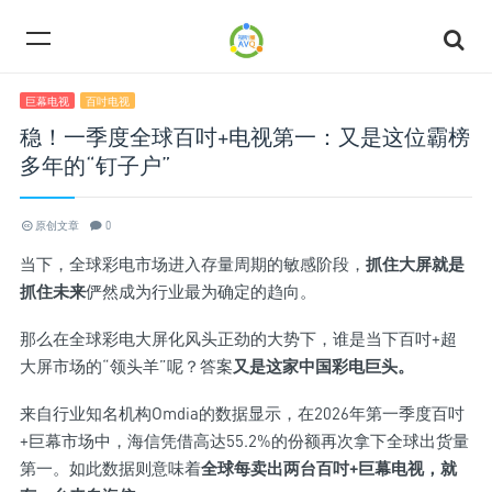
巨幕电视
百吋电视
稳！一季度全球百吋+电视第一：又是这位霸榜
多年的“钉子户”
原创文章
0
当下，全球彩电市场进入存量周期的敏感阶段，
抓住大屏就是
抓住未来
俨然成为行业最为确定的趋向。
那么在全球彩电大屏化风头正劲的大势下，谁是当下百吋+超
大屏市场的“领头羊”呢？答案
又是这家中国彩电巨头。
来自行业知名机构Omdia的数据显示，在2026年第一季度百吋
+巨幕市场中，海信凭借高达55.2%的份额再次拿下全球出货量
第一。如此数据则意味着
全球每卖出两台百吋+巨幕电视，就