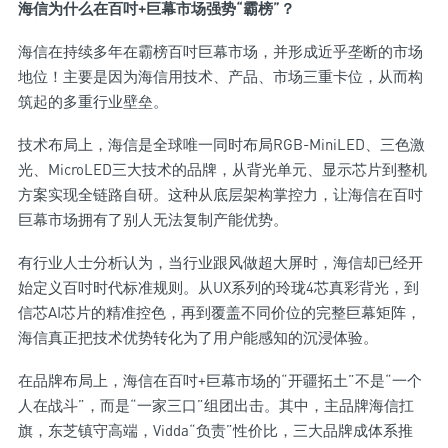
海信为什么在百吋+巨幕市场强势“霸榜”？
海信在持续多年在霸榜百吋巨幕市场，并形成近乎垄断的市场
地位！主要是因为海信用技术、产品、市场三重卡位，从而构
筑起的多重行业壁垒。
技术布局上，海信是全球唯一同时布局RGB-MiniLED、三色激
光、MicroLED三大技术的品牌，从背光单元、显示芯片到整机
方案实现全链路自研。这种从底层架构掌控力，让海信在百吋
巨幕市场拥有了别人无法复制产能优势。
有行业人士分析认为，当行业跟风做超大屏时，海信却已经开
始定义百吋时代标准规则。从UX系列的玲珑4芯真彩背光，到
信芯AI芯片的精准控色，再到覆盖不同价位的完整巨幕矩阵，
海信真正把技术优势转化为了用户能感知的沉浸体验。
在品牌布局上，海信在百吋+巨幕市场的“开疆拓土”不是“一个
人在战斗”，而是“一家三口”组团出击。其中，主品牌海信扛
旗，东芝镇守高端，Vidda“负责”性价比，三大品牌成体系推