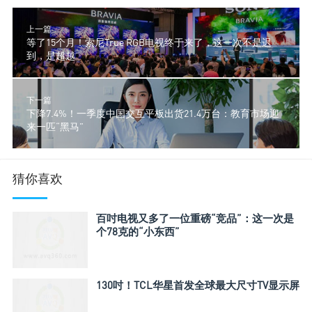
上一篇
等了15个月！索尼True RGB电视终于来了，这一次不是迟
到，是超越
下一篇
下降7.4%！一季度中国交互平板出货21.4万台：教育市场迎
来一匹“黑马”
猜你喜欢
百吋电视又多了一位重磅“竞品”：这一次是
个78克的“小东西”
130吋！TCL华星首发全球最大尺寸TV显示屏