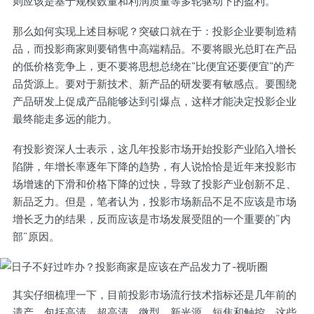
则应该是基于规模数量和利润质量等多轮驱动下的盈利。
那么如何实现上述目标呢？突破口就在于：投影企业要制造精
品，而投影商家则要销售中高端精品。不要将眼光总盯在产品
的低价格竞争上，更不要将思想总绕在"比便宜还要便宜"的产
品货源上。要对于新技术、新产品的研发要有敏感点。要围绕
产品研发上促成产品能够达到引爆点，这样才能决定投影企业
最终能走多远的能力。
有投影资深人士表示，这几年投影市场开始投影产业陷入增长
陷阱，年增长率逐年下降的趋势，有人说恰恰是近年来投影市
场增速的下滑和价格下降的过快，导致了投影产业创新不足、
新品乏力。但是，笔者认为，投影市场新品不足不应该是市场
增长乏力的结果，反而应该是市场发展受阻的一个重要的“内
部”原因。
其实仔细梳理一下，目前投影市场流行技术指标还是几年前的
遗产，包括高清、超高清、微型、新光源、短焦和触控，这些