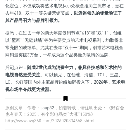
化定位，不仅成功将艺术电视从小众概念推向主流市场，更在
去年618、双十一等关键营销节点，
以遥遥领先的销量验证了
其产品号召力与品牌引领力。
据悉，在过去一年的两大年度促销节点“618”和“双11”，创维
以“壁画”“无缝贴墙”等为主要卖点的艺术电视系列，均取得非
常亮眼的成绩单。尤其在去年“双十一”期间，创维艺术电视全
网销量突破3万台，一举成为这个品类最为吸睛的品牌。
后记点评：
随着Z世代成为消费主力，兼具科技感和艺术性的
电视自然更受关注
。可以预见，在创维、海信、TCL、三星、
LG、长虹等国内外主流品牌纷纷加码投入下，
2026年，艺术电
视市场争夺战更为激烈。
原创文章，作者：
soup82
，如若转载，请注明出处：《野百合
也有春天！2025，有个彩电品类“大涨”150%》
http://www.avq360.com/2026020334658.shtml