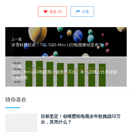
喜欢
(
0
)
分享
上一篇
冰雪科技狂欢！TCL SQD-Mini LED电视燃动亚布力
下一篇
2026，MiniLED电视预计破两千万台：有一品牌占比有望超
三成领跑
猜你喜欢
目标坚定！创维壁纸电视全年欲挑战50万
台，其凭什么？