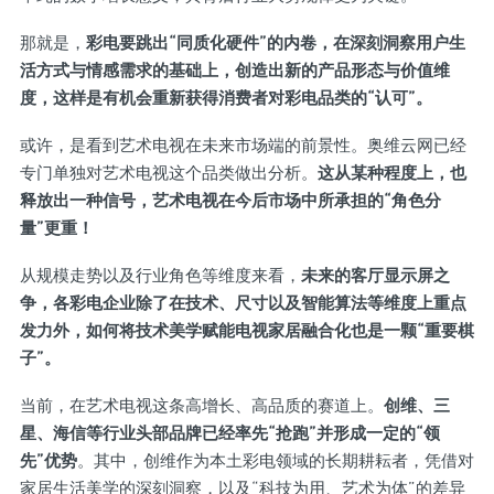
那就是，
彩电要跳出“同质化硬件”的内卷，在深刻洞察用户生
活方式与情感需求的基础上，创造出新的产品形态与价值维
度，这样是有机会重新获得消费者对彩电品类的“认可”。
或许，是看到艺术电视在未来市场端的前景性。奥维云网已经
专门单独对艺术电视这个品类做出分析。
这从某种程度上，也
释放出一种信号，艺术电视在今后市场中所承担的“角色分
量”更重！
从规模走势以及行业角色等维度来看，
未来的客厅显示屏之
争，各彩电企业除了在技术、尺寸以及智能算法等维度上重点
发力外，如何将技术美学赋能电视家居融合化也是一颗“重要棋
子”。
当前，在艺术电视这条高增长、高品质的赛道上。
创维、三
星、海信等行业头部品牌已经率先“抢跑”并形成一定的“领
先”优势
。其中，创维作为本土彩电领域的长期耕耘者，凭借对
家居生活美学的深刻洞察，以及“科技为用、艺术为体”的差异